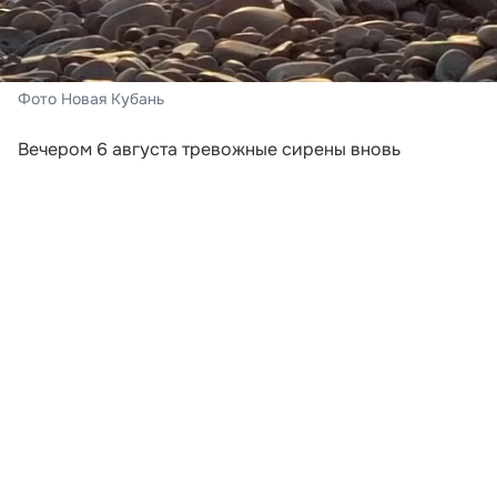
Фото Новая Кубань
Вечером 6 августа тревожные сирены вновь
включили в Новороссийске и Геленджике. Сигналы
прозвучали после того, как региональное
управление МЧС объявило беспилотную опасность в
нескольких муниципалитетах Краснодарского края.
В Геленджике сирена сработала в 18:41, а в
Новороссийске — в 18:48. Одновременно угроза
атаки беспилотников действовала в Анапе, Сочи,
Горячем Ключе, Туапсинском округе, а также в
Абинском, Темрюкском, Крымском и Северском
районах.
Развернуть статью