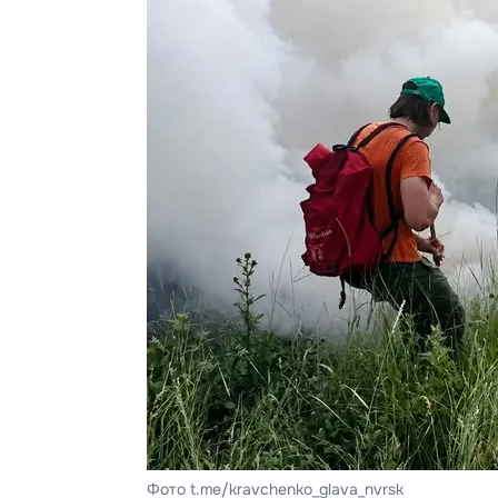
Фото t.me/kravchenko_glava_nvrsk