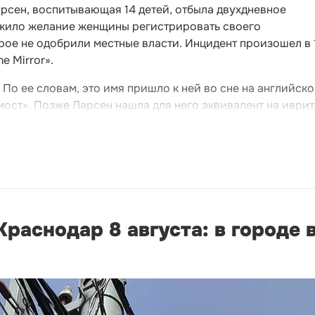
рсен, воспитывающая 14 детей, отбыла двухдневное
жило желание женщины регистрировать своего
рое не одобрили местные власти. Инцидент произошел в 
e Mirror».
 По ее словам, это имя пришло к ней во сне на английск
мост». Позже Ларсен нашла для него эквивалент на иврит
раснодар 8 августа: в городе