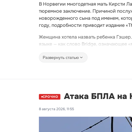
В Норвегии многодетная мать Кирсти Ла
тюремное заключение. Причиной послу
новорожденного сына под именем, кото
году, подробности приводит издание «Th
Женщина хотела назвать ребенка Гэшер.
языке — как слово Bridge, означающее «
Развернуть статью
Атака БПЛА на К
СРОЧНО
8 августа 2026, 11:55