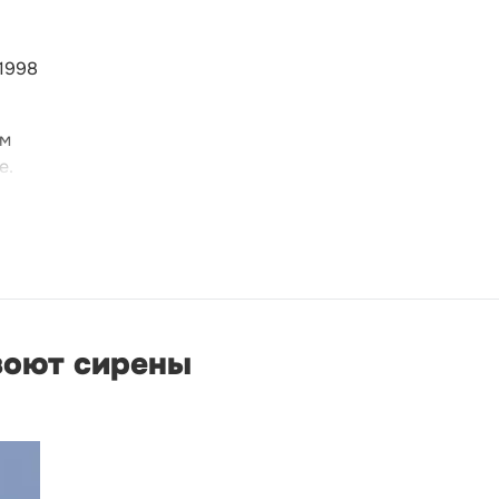
1998
ом
е.
 воют сирены