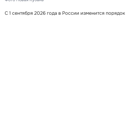
С 1 сентября 2026 года в России изменится порядок
информирования пассажиров поездов дальнего
следования. Перевозчики будут обязаны направлять
путешественникам сообщения, если поезд отменили,
изменили его маршрут или заменили
железнодорожный состав. Новые требования
закреплены приказом Минтранса России,
опубликованным на официальном портале правовой
информации.
Уведомление должны отправить на номер
мобильного телефона или адрес электронной почты,
которые пассажир указал при оформлении билета.
Это означает, что при покупке проездного документа
путешественнику важно внимательно проверить
контактные данные. Ошибка в номере или адресе
может привести к тому, что сообщение об
изменениях не дойдёт до получателя.