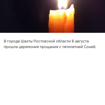
В городе Шахты Ростовской области 6 августа
прошла церемония прощания с пятилетней Соней,
погибшей после падения обломков беспилотника на
пляж в Архипо-Осиповке под Геленджиком. Девочка
приехала на отдых вместе с матерью и
родственниками.
На прощание с ребенком пришли около 50 человек
— родные и друзья семьи, а также жители поселка
Майского, где жила малышка. На церемонию люди
принесли цветы, мягкие игрушки, кукол и другие
детские вещи. Похороны состоялись на одном из