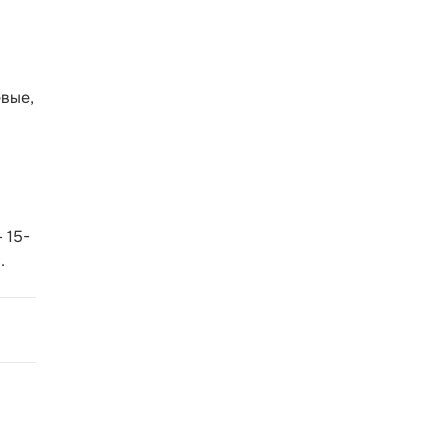
вые,
 15-
.