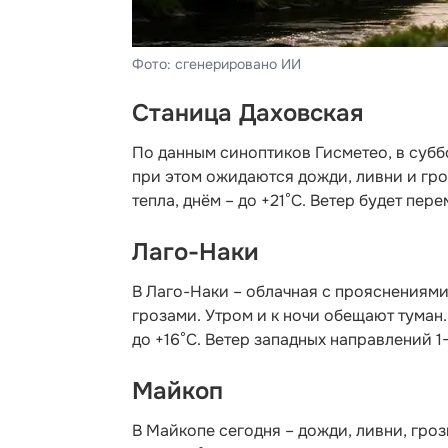
Фото: сгенерировано ИИ
Станица Даховская
По данным синоптиков Гисметео
, в суб
при этом ожидаются дожди, ливни и гро
тепла, днём – до +21°С. Ветер будет пер
Лаго-Наки
В Лаго-Наки – облачная с прояснениями
грозами. Утром и к ночи обещают туман.
до +16°С. Ветер западных направлений 1-
Майкоп
В Майкопе сегодня – дожди, ливни, гро