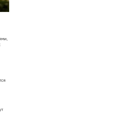
ями,
С
тся
ут