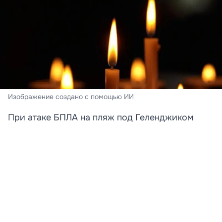
Изображение создано с помощью ИИ
При атаке БПЛА на пляж под Геленджиком
погибли преподавательница и её дочь
Стали известны новые подробности трагедии,
произошедшей на пляже в Архипо‑Осиповке под
Геленджиком. Среди погибших при атаке
беспилотника оказались преподаватель английского
языка Татьяна и её 12-летняя дочь Катя. Об этом
сообщает «КП»‑Кубань со ссылкой на родственницу