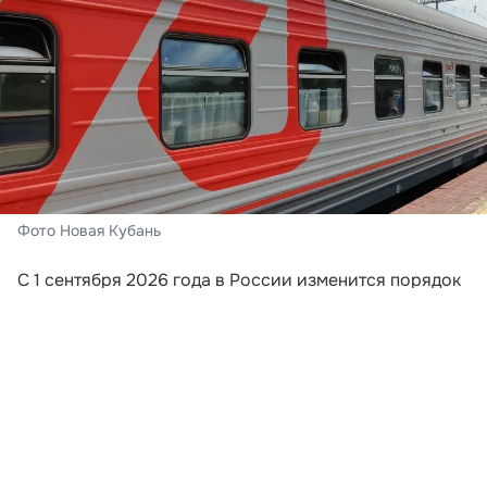
Фото Новая Кубань
С 1 сентября 2026 года в России изменится порядок
информирования пассажиров поездов дальнего
следования. Перевозчики будут обязаны направлять
путешественникам сообщения, если поезд отменили,
изменили его маршрут или заменили
железнодорожный состав. Новые требования
закреплены приказом Минтранса России,
опубликованным на официальном портале правовой