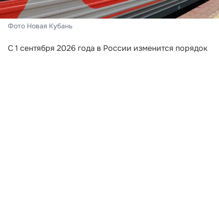
Фото Новая Кубань
С 1 сентября 2026 года в России изменится порядок
информирования пассажиров поездов дальнего
следования. Перевозчики будут обязаны направлять
путешественникам сообщения, если поезд отменили,
изменили его маршрут или заменили
железнодорожный состав. Новые требования
закреплены приказом Минтранса России,
опубликованным на официальном портале правовой
информации.
Уведомление должны отправить на номер
мобильного телефона или адрес электронной почты,
которые пассажир указал при оформлении билета.
Это означает, что при покупке проездного документа
путешественнику важно внимательно проверить