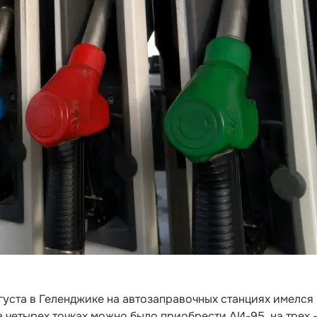
вгуста в Геленджике на автозаправочных станциях имелся
а четырех точках можно было приобрести АИ-95, на трех 