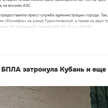
ь на восьми АЗС.
предоставила пресс-служба администрации города. Так,
х «Роснефть» на улице Туристической, а также на двух т
овке. На последней, помимо АИ-95, есть и АИ-92.
БПЛА затронула Кубань и еще 