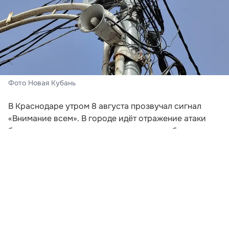
Фото Новая Кубань
В Краснодаре утром 8 августа прозвучал сигнал
«Внимание всем». В городе идёт отражение атаки
беспилотных летательных аппаратов, сообщили в
администрации краевой столицы. Жителей и гостей
Краснодара призвали сохранять спокойствие,
соблюдать меры безопасности и проследовать в
укрытия.
Мэр Краснодара Евгений Наумов обратился к
горожанам и предупредил об угрозе атаки БПЛА. По
его словам, при нахождении дома необходимо