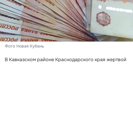
Фото Новая Кубань
В Кавказском районе Краснодарского края жертвой
мошенников стала 71-летняя местная жительница.
Злоумышленники действовали по классической
схеме, начав с телефонного звонка от имени
сотрудника пенсионного фонда.
Пожилой женщине сообщили о необходимости
продиктовать код для перерасчета пенсии. Затем,
используя уже полученную информацию, аферисты
связались с ней под видом сотрудников ФСБ и
заявили о подозрительных операциях по её счетам,