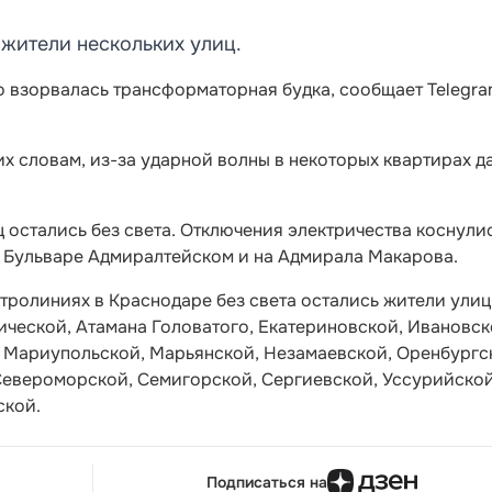
 жители нескольких улиц.
 взорвалась трансформаторная будка, сообщает Telegra
их словам, из-за ударной волны в некоторых квартирах д
ц остались без света. Отключения электричества коснули
 Бульваре Адмиралтейском и на Адмирала Макарова.
ктролиниях в Краснодаре без света остались жители улиц
ической, Атамана Головатого, Екатериновской, Ивановск
 Мариупольской, Марьянской, Незамаевской, Оренбургс
Североморской, Семигорской, Сергиевской, Уссурийской
ской.
Подписаться на