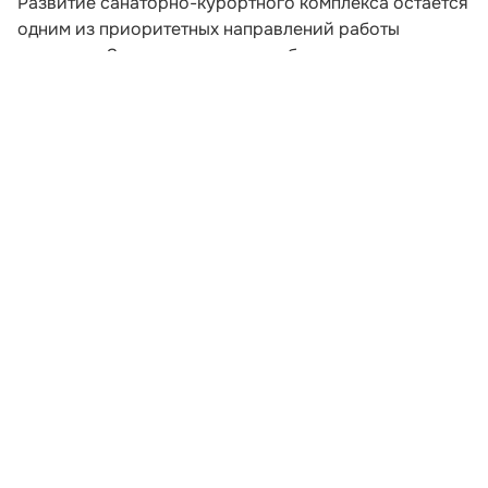
Развитие санаторно-курортного комплекса остается
одним из приоритетных направлений работы
депутатов Законодательного собрания
Краснодарского края. Об этом сообщил
председатель ЗСК Юрий Бурлачко в своем канале в
мессенджере MAX.
По словам спикера краевого парламента, Кубань
обладает значительным потенциалом для развития
туризма и оздоровления. Регион сочетает
благоприятный климат, морское побережье,
минеральные воды, лечебные грязи и другие
природные ресурсы.
Развернуть статью
Читайте НК в соцсетях: