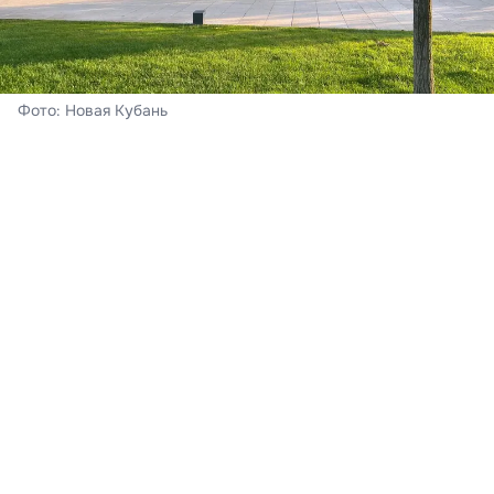
Фото: Новая Кубань
Краснодар
На календаре – четверг, 6 августа. В краевом центре
сегодня – переменная облачность и без осадков.
Ночью за окном – 19-21°С тепла, днём солнце
прогреет воздух до +33…+35°С при восточном ветре
6-11 м/с, порывами до 15-17 м/с. Информация
предоставлена
Краснодарским центром по
гидрометеорологии и мониторингу окружающей
среды.
Краснодарский край
По краю – переменная облачность, осадков не