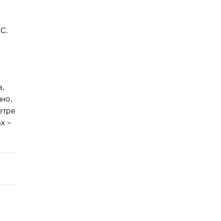
С.
а,
но,
етре
х –