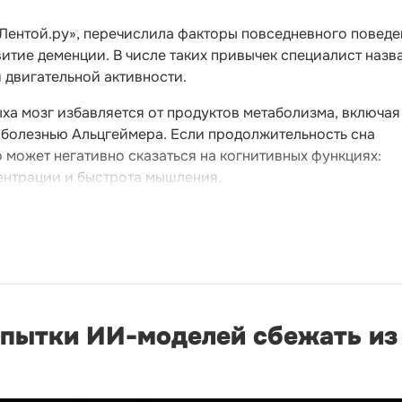
«Лентой.ру», перечислила факторы повседневного поведе
тие деменции. В числе таких привычек специалист назв
й двигательной активности.
ыха мозг избавляется от продуктов метаболизма, включая
 болезнью Альцгеймера. Если продолжительность сна
о может негативно сказаться на когнитивных функциях:
ентрации и быстрота мышления.
опытки ИИ-моделей сбежать из