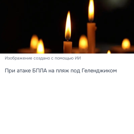
Изображение создано с помощью ИИ
При атаке БПЛА на пляж под Геленджиком
погибли преподавательница и её дочь
Стали известны новые подробности трагедии,
произошедшей на пляже в Архипо‑Осиповке под
Геленджиком. Среди погибших при атаке
беспилотника оказались преподаватель английского
языка Татьяна и её 12-летняя дочь Катя. Об этом
сообщает «КП»‑Кубань со ссылкой на родственницу