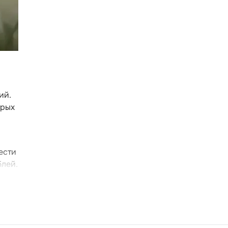
ий.
трых
ести
блей.