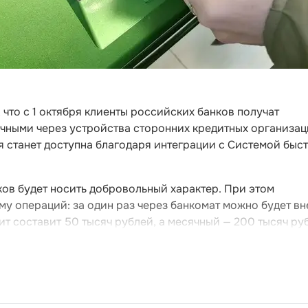
что с 1 октября клиенты российских банков получат
ичными через устройства сторонних кредитных организац
ия станет доступна благодаря интеграции с Системой быс
ов будет носить добровольный характер. При этом
му операций: за один раз через банкомат можно будет вн
ит составит 50 тысяч рублей, а месячный — 200 тысяч ру