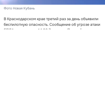
Фото Новая Кубань
В Краснодарском крае третий раз за день объявили
беспилотную опасность. Сообщение об угрозе атаки
БПЛА поступило в 14:03 7 августа. Под действие
режима попали сразу 20 муниципальных
образования региона, сообщили в ГУ МЧС России
по Краснодарскому краю.
Угроза объявлена в Приморско-Ахтарском и
Туапсинском округах, муниципальном округе
Горячий Ключ, Краснодаре, Анапе, Новороссийске и
Геленджике. Также беспилотная опасность действует
в Темрюкском, Крымском, Абинском, Северском,
Славянском, Калининском, Брюховецком,
Выселковском, Динском, Усть-Лабинском,
Красноармейском, Кореновском и Тимашевском
районах.