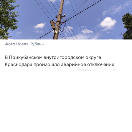
Фото Новая Кубань
В Прикубанском внутригородском округе
Краснодара произошло аварийное отключение
электричества. Как сообщили в ЕДДС, причиной
стало повреждение на линии напряжением 6-10 кВ,
из-за чего были отключены 14 трансформаторных
подстанций.
Без электроснабжения остались жители 23 улиц,
среди которых улицы 1 Мая, Российская, Братьев
Черников, Чайковского, Шаляпина и другие. В
перечень обесточенных территорий также вошли