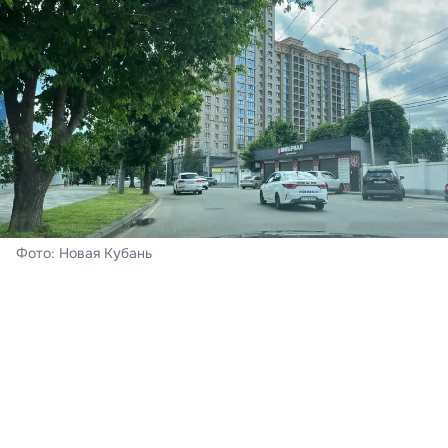
Фото: Новая Кубань
Краснодар
Сегодня – воскресенье, 8 августа. В Краснодаре
ожидается облачная погода с прояснениями,
пройдёт кратковременный дождь, гроза. Ветер при
этом южный 4-9 м/с. Ночь пройдёт с температурой
воздуха +21…+23°С, к полудню на термометрах - до