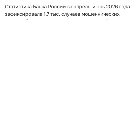
Статистика Банка России за апрель-июнь 2026 года
зафиксировала 1,7 тыс. случаев мошеннических
операций с использованием банкоматов. Этот
показатель превышает суммарное количество
подобных инцидентов за весь предыдущий год.
Схема хищений предполагает внесение гражданами
наличных на счета злоумышленников без открытия
банковских счетов. Манипуляции происходят под
психологическим воздействием мошенников.
Квартальная динамика демонстрирует рост в 2,2
раза относительно января-марта, а в годовом
выражении число случаев увеличилось более чем в
76 раз.
Развернуть статью