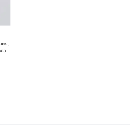
ния,
ала