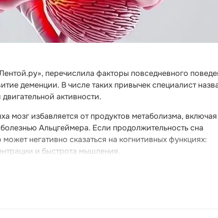
«Лентой.ру», перечислила факторы повседневного поведе
тие деменции. В числе таких привычек специалист назв
й двигательной активности.
ыха мозг избавляется от продуктов метаболизма, включая
 болезнью Альцгеймера. Если продолжительность сна
о может негативно сказаться на когнитивных функциях:
ентрации и быстрота мышления.