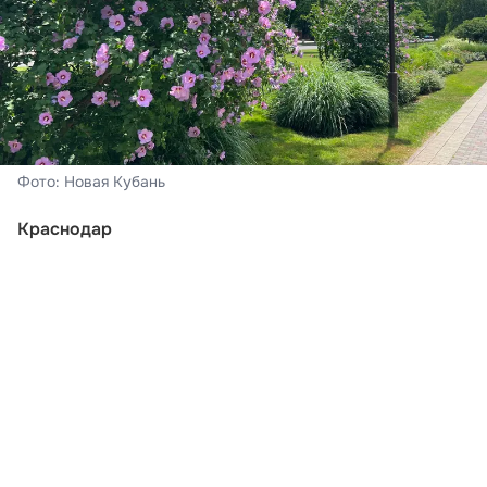
Фото: Новая Кубань
Краснодар
На календаре – суббота, 7 августа. В Краснодаре –
переменная облачность, во второй половине дня и
вечером пройдёт кратковременный дождь, гроза.
Ветер при этом переменных направлений 4-9 м/с,
при грозе порывами до 9-14 м/с. Ночью за окном –
21-23°С тепла, дневные показатели составят +33…
+35°С, о чем
сообщили в Краснодарском центре по
гидрометеорологии и мониторингу окружающей
среды.