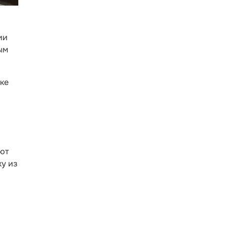
ии
ым
ке
ают
ку из