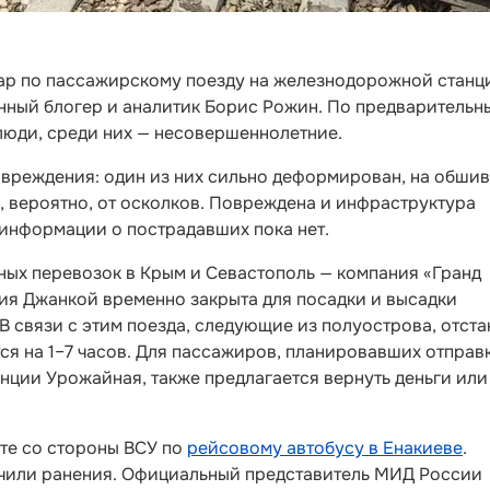
ар по пассажирскому поезду на железнодорожной станц
нный блогер и аналитик Борис Рожин. По предварительн
 люди, среди них — несовершеннолетние.
овреждения: один из них сильно деформирован, на обшив
 вероятно, от осколков. Повреждена и инфраструктура
информации о пострадавших пока нет.
ых перевозок в Крым и Севастополь — компания «Гранд
ия Джанкой временно закрыта для посадки и высадки
 связи с этим поезда, следующие из полуострова, отст
ся на 1–7 часов. Для пассажиров, планировавших отправ
нции Урожайная, также предлагается вернуть деньги или
кте со стороны ВСУ по
рейсовому автобусу в Енакиеве
.
лучили ранения. Официальный представитель МИД России