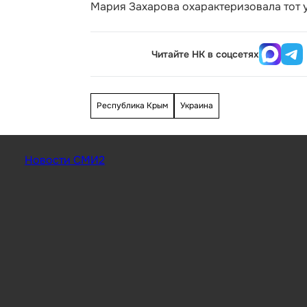
Мария Захарова охарактеризовала тот у
Читайте НК в соцсетях
Республика Крым
Украина
Новости СМИ2