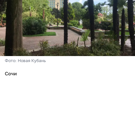
Фото: Новая Кубань
Сочи
По данным синоптиков Гисметео
, в четверг, 6
августа, в Сочи ожидается малооблачная погода, в
ночные часы – кратковременный дождь, днём без
осадков. Ночная температура – 18°C тепла, днём
термометры покажут +26°C при юго-западном,
западном ветре 2-8 м/с. Температура морской воды
– до +25°C.