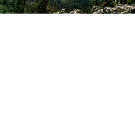
Фото: Новая Кубань
Лаго-Наки
По данным синоптиков Гисметео
, в воскресенье, 9
августа, в Лаго-Наки ожидается облачная погода с
прояснениями, при этом пройдут дожди, ливни и
грозы. Ночные значения – 12-13°С тепла, днём воздух
прогреется до +18°С. Ветер будет северо-восточный
2-7 м/с.
Майкоп
В Майкопе сегодня – переменная облачность, в
течение суток обещают небольшие дожди.
Температура воздуха ночью – 21°С тепла, в дневное
время – до +30°С. Ветер сменит направление на
южное, юго-западное 2-4 м/с.