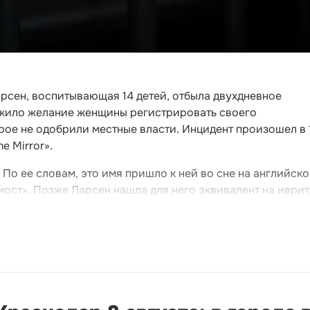
рсен, воспитывающая 14 детей, отбыла двухдневное
жило желание женщины регистрировать своего
рое не одобрили местные власти. Инцидент произошел в 
e Mirror».
 По ее словам, это имя пришло к ней во сне на английск
мост». Позже Ларсен нашла для него эквивалент на иврит