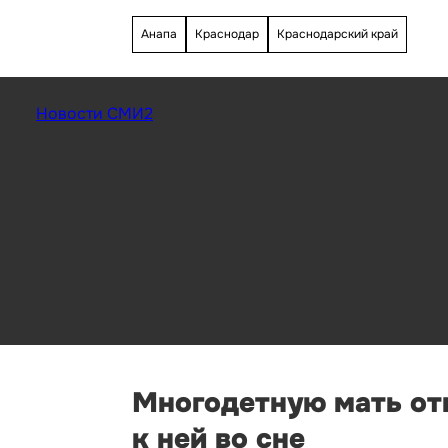
Анапа
Краснодар
Краснодарский край
Новости СМИ2
Многодетную мать от
к ней во сне