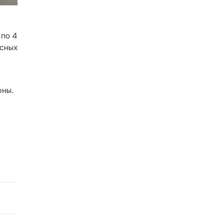
 по 4
асных
оны.