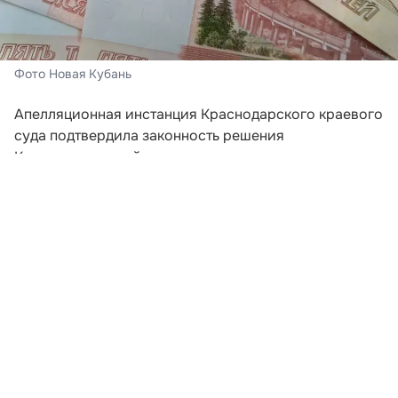
Фото Новая Кубань
Апелляционная инстанция Краснодарского краевого
суда подтвердила законность решения
Калининского районного суда о взыскании
компенсации за вред, нанесенный памятнику
археологии. Ответчикам предстоит выплатить 693
513 рублей 60 копеек.
Основанием для разбирательства послужили
строительные работы, которые велись без
проведения обязательных археологических
исследований. Инцидент произошел на территории
объекта культурного наследия федерального
значения «Гермонасса–Тмутаракань», включающего
остатки античного и средневекового города.