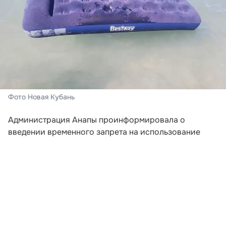
Фото Новая Кубань
Администрация Анапы проинформировала о
введении временного запрета на использование
матрасов, кругов и прочих надувных
приспособлений для плавания. Ограничение
действует с 6 августа.
Причиной послужил отжимной ветер, который
создает опасные условия для отдыхающих. Местное
управление гражданской обороны и защиты
населения обратилось к жителям и туристам с