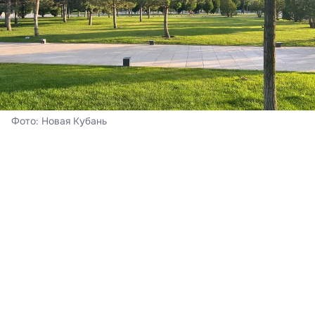
Фото: Новая Кубань
Краснодар
На календаре – четверг, 6 августа. В краевом центре
сегодня – переменная облачность и без осадков.
Ночью за окном – 19-21°С тепла, днём солнце
прогреет воздух до +33…+35°С при восточном ветре
6-11 м/с, порывами до 15-17 м/с. Информация
предоставлена
Краснодарским центром по
гидрометеорологии и мониторингу окружающей
среды.