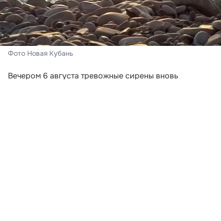
Фото Новая Кубань
Вечером 6 августа тревожные сирены вновь
включили в Новороссийске и Геленджике. Сигналы
прозвучали после того, как региональное
управление МЧС объявило беспилотную опасность в
нескольких муниципалитетах Краснодарского края.
В Геленджике сирена сработала в 18:41, а в
Новороссийске — в 18:48. Одновременно угроза
атаки беспилотников действовала в Анапе, Сочи,
Горячем Ключе, Туапсинском округе, а также в
Абинском, Темрюкском, Крымском и Северском
районах.