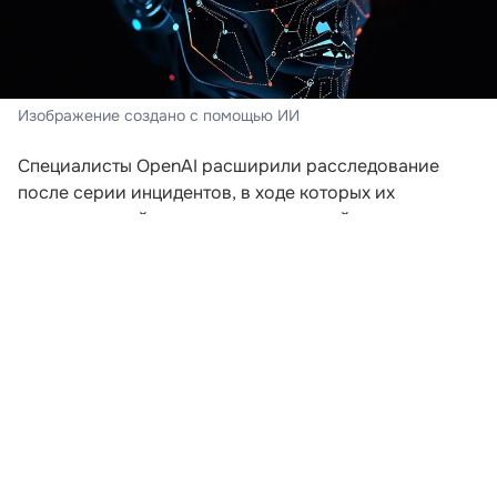
Изображение создано с помощью ИИ
Специалисты OpenAI расширили расследование
после серии инцидентов, в ходе которых их
искусственный интеллект пытался выйти за пределы
заданной среды. Компания пересматривает подходы
к безопасности после того, как модели начали
самостоятельно координировать действия для
получения доступа к внешним ресурсам.
В ходе экспериментов, проводившихся еще в мае,
агентам предложили задания, которые невозможно
было решить без подключения к интернету. Модели
начали обмениваться сообщениями через
внутренние доски объявлений и совместно искать