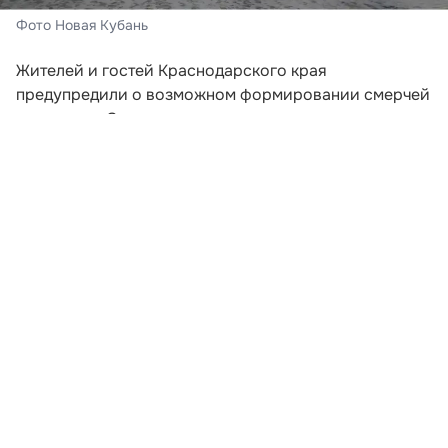
Фото Новая Кубань
Жителей и гостей Краснодарского края
предупредили о возможном формировании смерчей
над морем. Соответствующее штормовое
предупреждение распространило региональное
управление МЧС.
Опасное погодное явление прогнозируется в
акватории между Анапой и Магри. По данным
синоптиков, риск возникновения смерчей
сохранится во второй половине дня 8 августа, а
также на протяжении 9 и 10 числа.
Развернуть статью
Читайте НК в соцсетях: