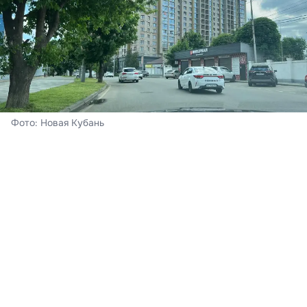
Фото: Новая Кубань
Краснодар
Сегодня – воскресенье, 8 августа. В Краснодаре
ожидается облачная погода с прояснениями,
пройдёт кратковременный дождь, гроза. Ветер при
этом южный 4-9 м/с. Ночь пройдёт с температурой
воздуха +21…+23°С, к полудню на термометрах - до
30-32°С тепла,
подтвердили в Краснодарском
центре по гидрометеорологии и мониторингу
окружающей среды.