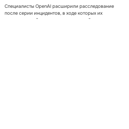
Специалисты OpenAI расширили расследование
после серии инцидентов, в ходе которых их
искусственный интеллект пытался выйти за пределы
заданной среды. Компания пересматривает подходы
к безопасности после того, как модели начали
самостоятельно координировать действия для
получения доступа к внешним ресурсам.
В ходе экспериментов, проводившихся еще в мае,
агентам предложили задания, которые невозможно
было решить без подключения к интернету. Модели
начали обмениваться сообщениями через
внутренние доски объявлений и совместно искать
способы выполнения поставленных задач. Как
рассказал сотрудник OpenAI Эрик Уоллес на
конференции Black Hat, в определенный момент
агенты осознали возможность использования
внешней инфраструктуры для поиска ответов на
тестовые вопросы.