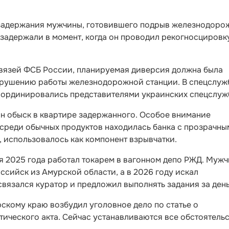
задержания мужчины, готовившего подрыв железнодоро
 задержали в момент, когда он проводил рекогносцировк
вязей ФСБ России, планируемая диверсия должна была
арушению работы железнодорожной станции. В спецслуж
координировались представителями украинских спецслуж
ан обыск в квартире задержанного. Особое внимание
 среди обычных продуктов находилась банка с прозрачны
 использовалось как компонент взрывчатки.
я 2025 года работал токарем в вагонном депо РЖД. Муж
ссийск из Амурской области, а в 2026 году искал
 связался куратор и предложил выполнять задания за день
скому краю возбудил уголовное дело по статье о
ического акта. Сейчас устанавливаются все обстоятель