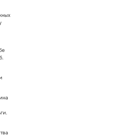
жных
у
бе
б.
м
чина
ги.
ства