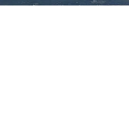
бардинском и Дивноморском сельских округах.
решение о временном закрытии всех пляжей на территори
м и Дивноморском сельских округах. Об этом мэр
Алексе