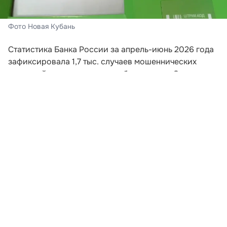
Фото Новая Кубань
Статистика Банка России за апрель-июнь 2026 года
зафиксировала 1,7 тыс. случаев мошеннических
операций с использованием банкоматов. Этот
показатель превышает суммарное количество
подобных инцидентов за весь предыдущий год.
Схема хищений предполагает внесение гражданами
наличных на счета злоумышленников без открытия
банковских счетов. Манипуляции происходят под
психологическим воздействием мошенников.
Квартальная динамика демонстрирует рост в 2,2
раза относительно января-марта, а в годовом
выражении число случаев увеличилось более чем в
76 раз.
Развернуть статью