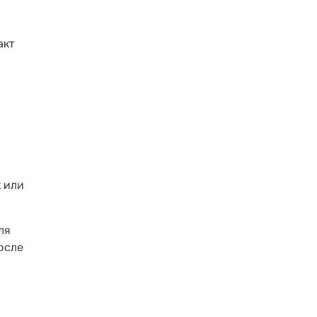
акт
к или
ля
осле