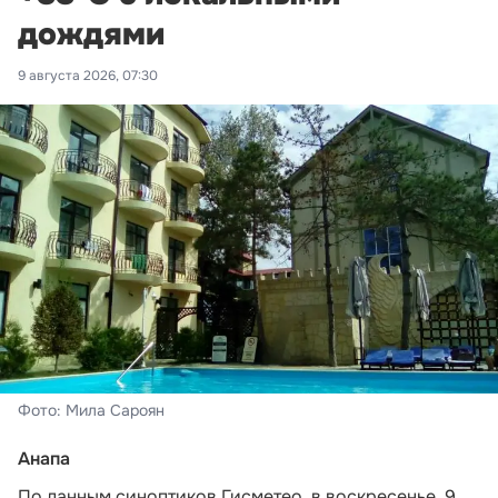
дождями
9 августа 2026, 07:30
Фото: Мила Сароян
Анапа
По данным синоптиков Гисметео,
в воскресенье, 9