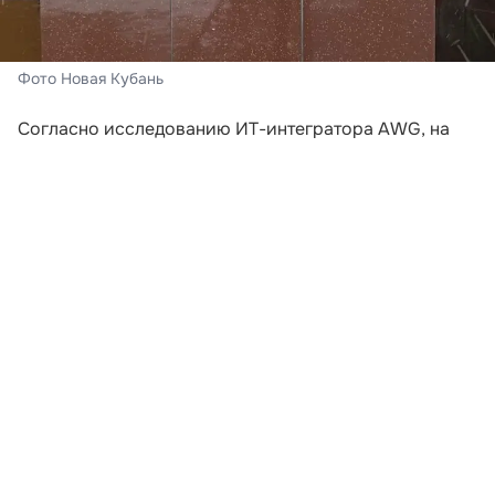
Фото Новая Кубань
Согласно исследованию ИТ-интегратора AWG, на
которое ссылается «Российская газета»,
неудовлетворительные условия доставки стали
ключевой причиной отказа от покупок в онлайне.
Почти две трети опрошенных (65%) приняли
решение не оформлять заказ из-за слишком долгих
сроков или высокой цены доставки.
Примечательно, что чаще всего потенциальные
клиенты теряются еще до добавления товара в
корзину. Просмотр карточки товара заканчивается
отказом от сделки у 30% респондентов. Как
выяснили аналитики, в современных реалиях
привлекательная цена не является единственным
решающим фактором — покупатели оценивают