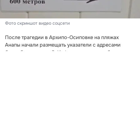
Фото скриншот видео соцсети
После трагедии в Архипо-Осиповке на пляжах
Анапы начали размещать указатели с адресами
ближайших укрытий. Информационные таблички
появились на береговой линии 5 августа, а кадры с
ними распространились в социальных сетях.
На белом фоне указателя крупно написано слово
«Укрытие» и нанесена стрелка, показывающая
направление движения. Ниже указаны конкретные
места, где отдыхающие могут найти защиту в случае
опасности.
Развернуть статью