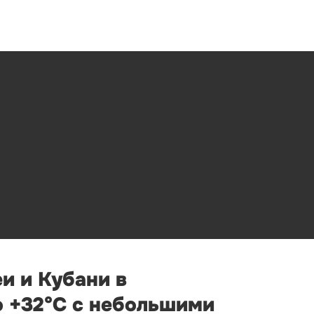
и и Кубани в
о +32°С с небольшими