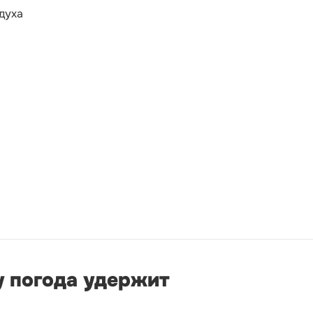
духа
у погода удержит