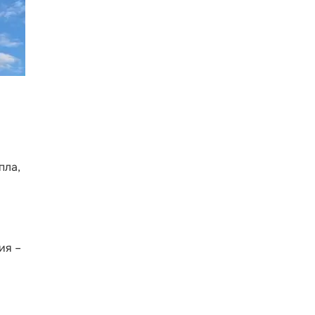
пла,
ия –