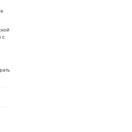
ия
ской
 с
я
рать