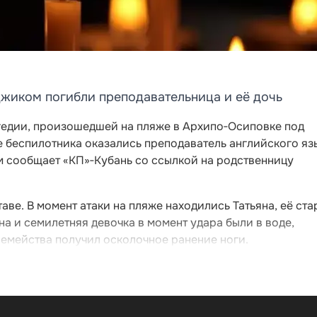
джиком погибли преподавательница и её дочь
гедии, произошедшей на пляже в Архипо‑Осиповке под
е беспилотника оказались преподаватель английского яз
том сообщает «КП»‑Кубань со ссылкой на родственницу
аве. В момент атаки на пляже находились Татьяна, её ст
на и семилетняя девочка в момент удара были в воде,
семейства получил осколочное ранение ноги.