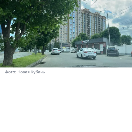
Фото: Новая Кубань
Краснодар
Сегодня – воскресенье, 8 августа. В Краснодаре
ожидается облачная погода с прояснениями,
пройдёт кратковременный дождь, гроза. Ветер при
этом южный 4-9 м/с. Ночь пройдёт с температурой
воздуха +21…+23°С, к полудню на термометрах - до
30-32°С тепла,
подтвердили в Краснодарском