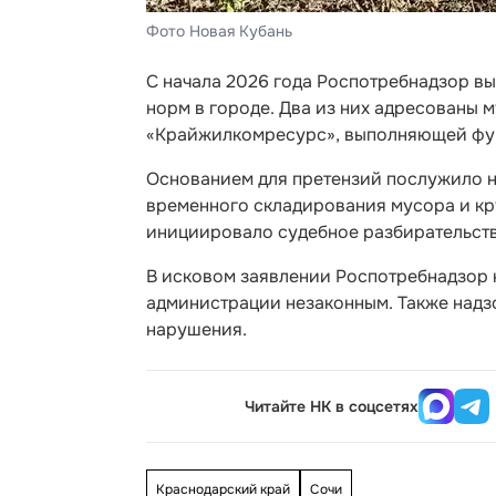
Фото Новая Кубань
С начала 2026 года Роспотребнадзор в
норм в городе. Два из них адресованы 
«Крайжилкомресурс», выполняющей фун
Основанием для претензий послужило 
временного складирования мусора и кру
инициировало судебное разбирательств
В исковом заявлении Роспотребнадзор 
администрации незаконным. Также надз
нарушения.
Читайте НК в соцсетях
Краснодарский край
Сочи