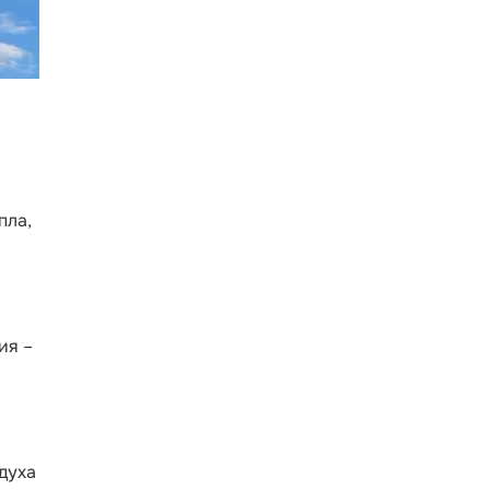
пла,
ия –
духа