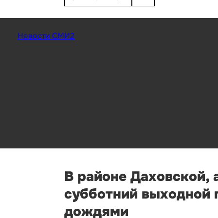
Новости СМИ2
В районе Даховской, 
субботний выходной п
дождями