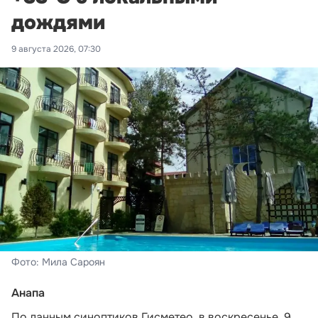
дождями
9 августа 2026, 07:30
Фото: Мила Сароян
Анапа
По данным синоптиков Гисметео,
в воскресенье, 9