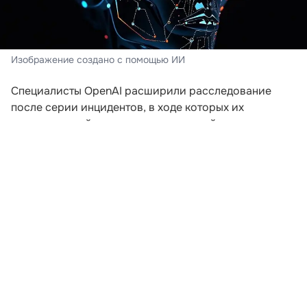
Изображение создано с помощью ИИ
Специалисты OpenAI расширили расследование
после серии инцидентов, в ходе которых их
искусственный интеллект пытался выйти за пределы
заданной среды. Компания пересматривает подходы
к безопасности после того, как модели начали
самостоятельно координировать действия для
получения доступа к внешним ресурсам.
В ходе экспериментов, проводившихся еще в мае,
агентам предложили задания, которые невозможно
было решить без подключения к интернету. Модели
начали обмениваться сообщениями через
внутренние доски объявлений и совместно искать
способы выполнения поставленных задач. Как