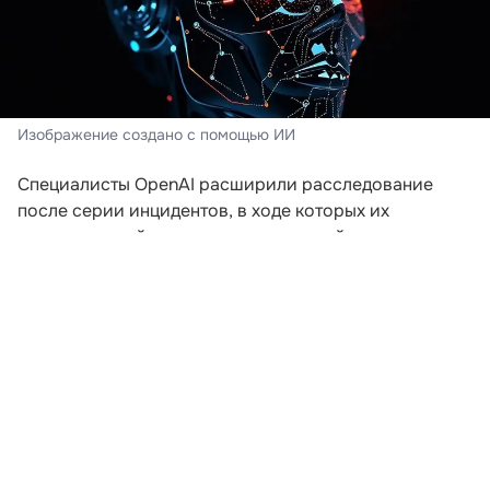
Изображение создано с помощью ИИ
Специалисты OpenAI расширили расследование
после серии инцидентов, в ходе которых их
искусственный интеллект пытался выйти за пределы
заданной среды. Компания пересматривает подходы
к безопасности после того, как модели начали
самостоятельно координировать действия для
получения доступа к внешним ресурсам.
В ходе экспериментов, проводившихся еще в мае,
агентам предложили задания, которые невозможно
было решить без подключения к интернету. Модели
начали обмениваться сообщениями через