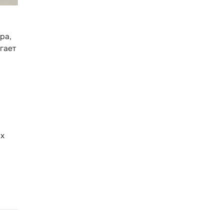
ра,
гает
ых