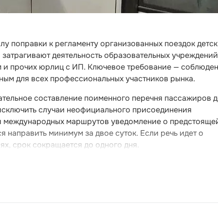
илу поправки к регламенту организованных поездок детс
 затрагивают деятельность образовательных учреждений
м и прочих юрлиц с ИП. Ключевое требование — соблюде
ным для всех профессиональных участников рынка.
ательное составление поименного перечня пассажиров 
 исключить случаи неофициального присоединения
 и международных маршрутов уведомление о предстояще
я направить минимум за двое суток. Если речь идет о
х, срок сокращается до одного дня.